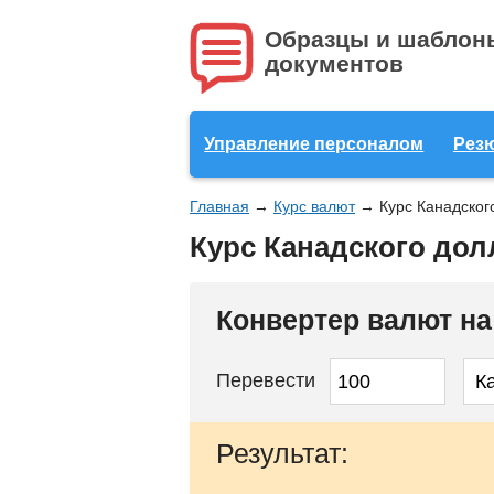
Образцы и шаблон
документов
Управление персоналом
Рез
Главная
→
Курс валют
→
Курс Канадског
Курс Канадского дол
Конвертер валют н
Перевести
Результат: