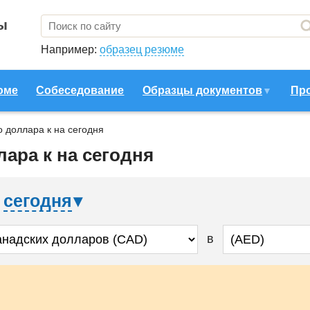
ы
Например:
образец резюме
юме
Собеседование
Образцы документов
Пр
о доллара к на сегодня
лара к на сегодня
а
сегодня
в