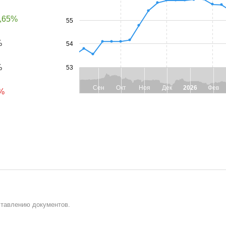
,65%
55
%
54
%
53
Сен
Окт
Ноя
Дек
2026
Фев
%
ставлению документов.