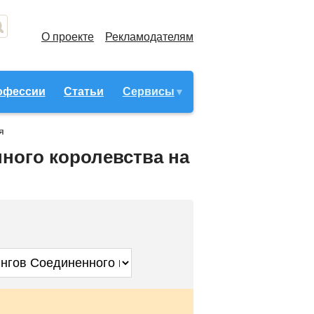
О проекте
Рекламодателям
офессии
Статьи
Сервисы
я
нного королевства на