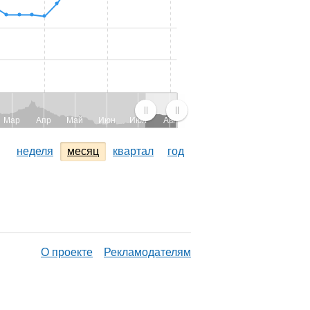
Мар
Апр
Май
Июн
Июл
Авг
неделя
месяц
квартал
год
О проекте
Рекламодателям