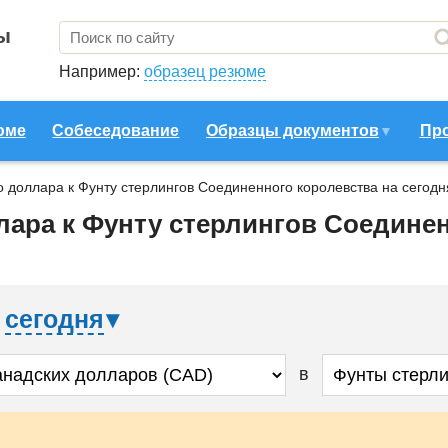
ы
Например:
образец резюме
юме
Собеседование
Образцы документов
Пр
о доллара к Фунту стерлингов Соединенного королевства на сегодн
лара к Фунту стерлингов Соедине
а
сегодня
в