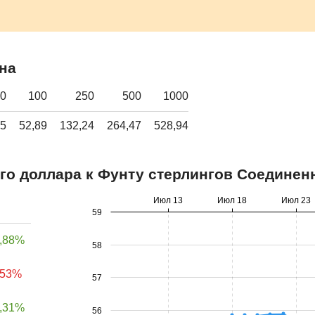
на
0
100
250
500
1000
45
52,89
132,24
264,47
528,94
го доллара к Фунту стерлингов Соединен
Июл 13
Июл 18
Июл 23
59
,88%
58
,53%
57
,31%
56