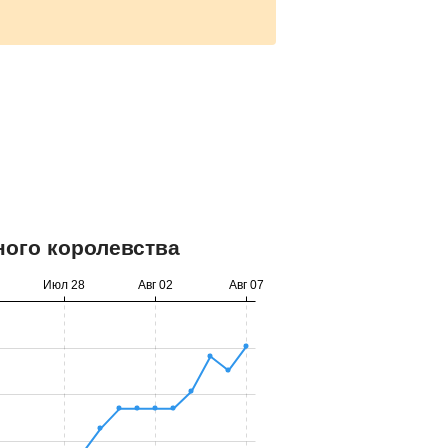
ного королевства
Июл 28
Авг 02
Авг 07