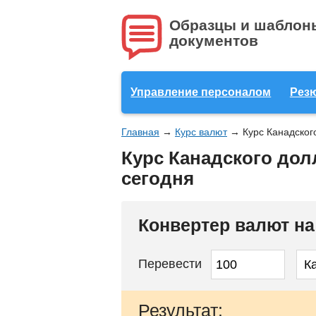
Образцы и шаблон
документов
Управление персоналом
Рез
Главная
→
Курс валют
→
Курс Канадског
Курс Канадского дол
сегодня
Конвертер валют н
Перевести
Результат: