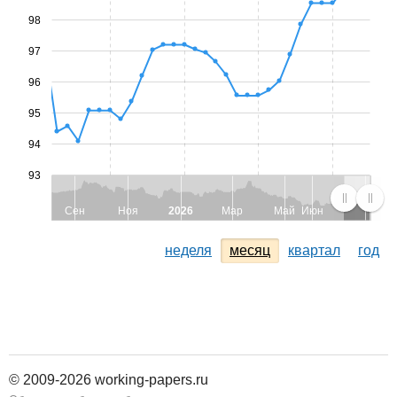
98
97
96
95
94
93
Сен
Ноя
2026
Мар
Май
Июн
неделя
месяц
квартал
год
© 2009-2026 working-papers.ru