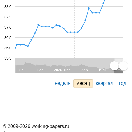
38.0
37.5
37.0
36.5
36.0
35.5
Сен
Ноя
2026
Фев
Апр
Июн
Авг
неделя
месяц
квартал
год
© 2009-2026 working-papers.ru