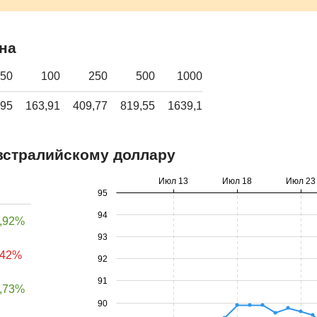
на
50
100
250
500
1000
,95
163,91
409,77
819,55
1639,1
встралийскому доллару
Июл 13
Июл 18
Июл 23
95
94
,92%
93
,42%
92
91
,73%
90