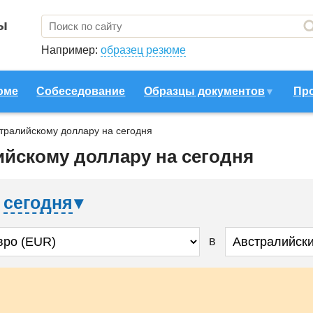
ы
Например:
образец резюме
юме
Собеседование
Образцы документов
Пр
стралийскому доллару на сегодня
ийскому доллару на сегодня
а
сегодня
в