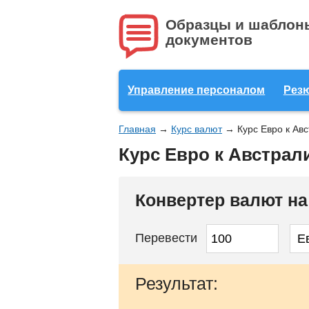
Образцы и шаблон
документов
Управление персоналом
Рез
Главная
→
Курс валют
→
Курс Евро к Ав
Курс Евро к Австрал
Конвертер валют н
Перевести
Результат: