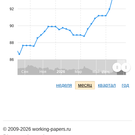
92
90
88
86
Сен
Ноя
2026
Мар
Май
Июн
неделя
месяц
квартал
год
© 2009-2026 working-papers.ru