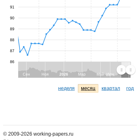
91
90
89
88
87
86
Сен
Ноя
2026
Мар
Май
Июн
неделя
месяц
квартал
год
© 2009-2026 working-papers.ru