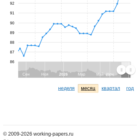
92
91
90
89
88
87
86
Сен
Ноя
2026
Мар
Май
Июн
неделя
месяц
квартал
год
© 2009-2026 working-papers.ru