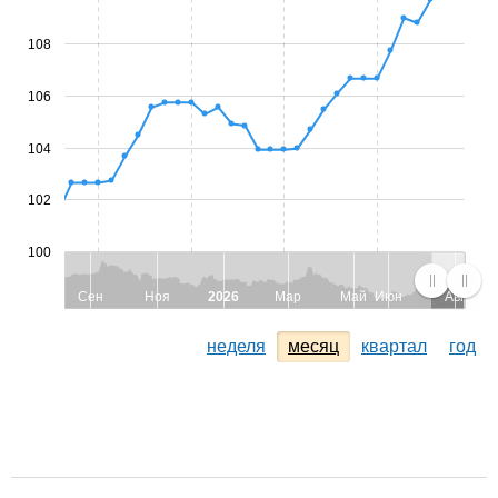
108
106
104
102
100
Сен
Ноя
2026
Мар
Май
Июн
Авг
неделя
месяц
квартал
год