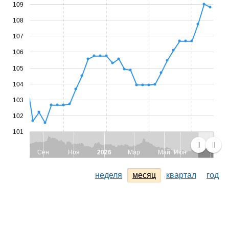
109
108
107
106
105
104
103
102
101
Сен
Ноя
2026
Мар
Май
Июн
неделя
месяц
квартал
год