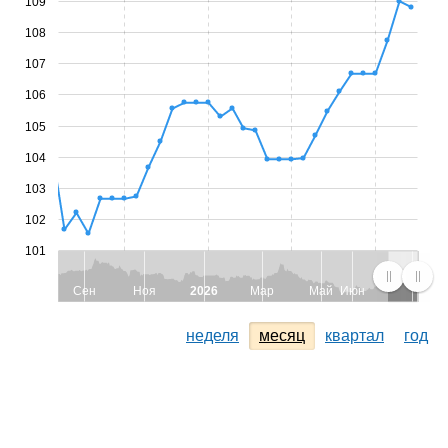
109
108
107
106
105
104
103
102
101
Сен
Ноя
2026
Мар
Май
Июн
неделя
месяц
квартал
год