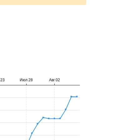
 23
Июл 28
Авг 02