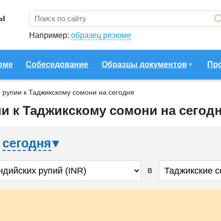
ы
Например:
образец резюме
юме
Собеседование
Образцы документов
Пр
 рупии к Таджикскому сомони на сегодня
и к Таджикскому сомони на сегод
а
сегодня
в