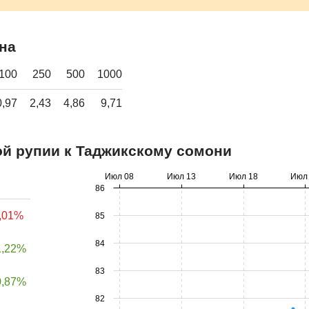
на
100
250
500
1000
0,97
2,43
4,86
9,71
й рупии к Таджикскому сомони
Июл 08
Июл 13
Июл 18
Июл
86
0,01%
85
84
1,22%
83
0,87%
82