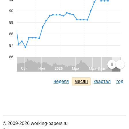
90
89
88
87
86
Сен
Ноя
2026
Мар
Май
Июн
неделя
месяц
квартал
год
© 2009-2026 working-papers.ru