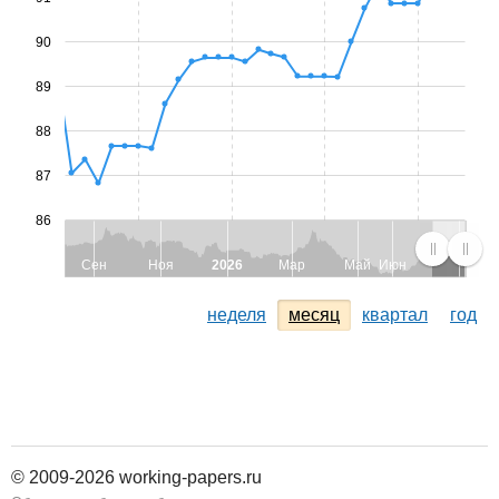
90
89
88
87
86
Сен
Ноя
2026
Мар
Май
Июн
неделя
месяц
квартал
год
© 2009-2026 working-papers.ru