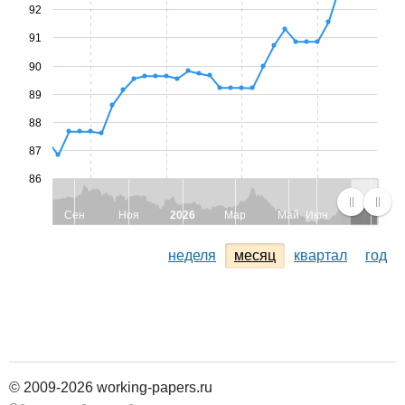
92
91
90
89
88
87
86
Сен
Ноя
2026
Мар
Май
Июн
неделя
месяц
квартал
год
© 2009-2026 working-papers.ru