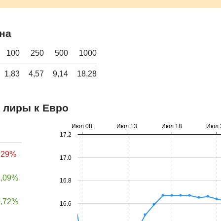
на
100
250
500
1000
1,83
4,57
9,14
18,28
 лиры к Евро
Июл 08
Июл 13
Июл 18
Июл 
17.2
,29%
17.0
1,09%
16.8
0,72%
16.6