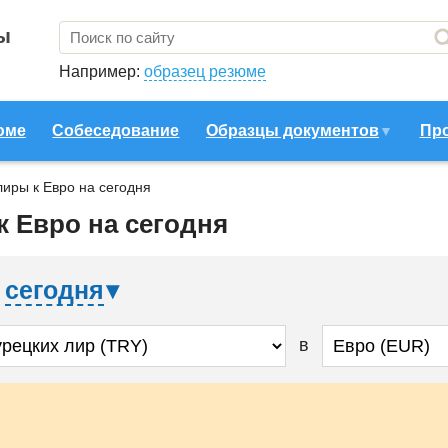
ы
Например:
образец резюме
юме
Собеседование
Образцы документов
Пр
лиры к Евро на сегодня
к Евро на сегодня
а
сегодня
в