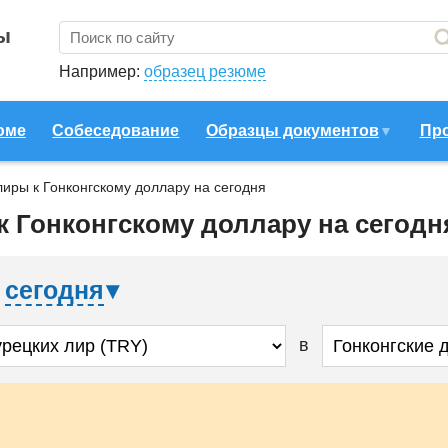
ы
Например:
образец резюме
юме
Собеседование
Образцы документов
Пр
лиры к Гонконгскому доллару на сегодня
к Гонконгскому доллару на сегодн
а
сегодня
в