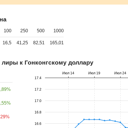
на
100
250
500
1000
16,5
41,25
82,51
165,01
 лиры к Гонконгскому доллару
Июл 14
Июл 19
Июл 24
17.4
0,89%
17.2
17.0
0,55%
16.8
,29%
16.6