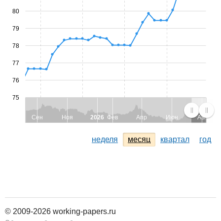
80
79
78
77
76
75
Сен
Ноя
2026
Фев
Апр
Июн
Авг
неделя
месяц
квартал
год
© 2009-2026 working-papers.ru