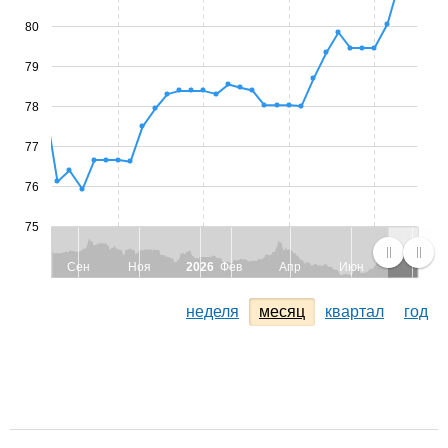
80
79
78
77
76
75
Сен
Ноя
2026
Фев
Апр
Июн
неделя
месяц
квартал
год