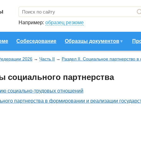
ы
Например:
образец резюме
юме
Собеседование
Образцы документов
Пр
Федерации 2026
→
Часть II
→
Раздел II. Социальное партнерство в
ны социального партнерства
нию социально-трудовых отношений
льного партнерства в формировании и реализации государс