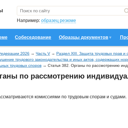
ы
Например:
образец резюме
юме
Собеседование
Образцы документов
Пр
Федерации 2026
→
Часть V
→
Раздел XIII. Защита трудовых прав и
рушение трудового законодательства и иных актов, содержащих но
ьных трудовых споров
→
Статья 382. Органы по рассмотрению ин
Органы по рассмотрению индивиду
ссматриваются комиссиями по трудовым спорам и судами.