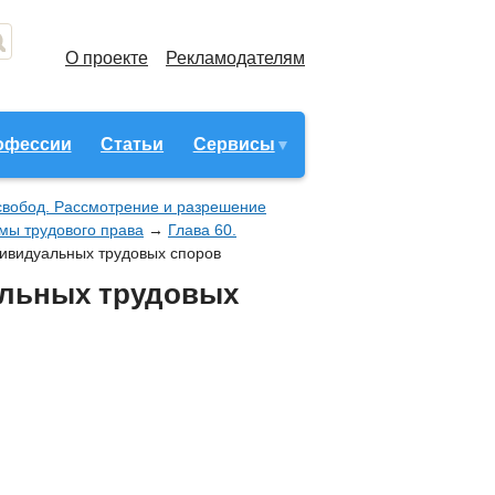
О проекте
Рекламодателям
офессии
Статьи
Сервисы
 свобод. Рассмотрение и разрешение
рмы трудового права
→
Глава 60.
дивидуальных трудовых споров
альных трудовых