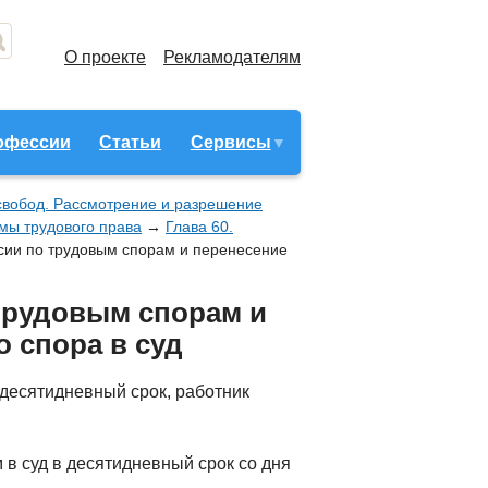
О проекте
Рекламодателям
офессии
Статьи
Сервисы
 свобод. Рассмотрение и разрешение
рмы трудового права
→
Глава 60.
сии по трудовым спорам и перенесение
трудовым спорам и
 спора в суд
 десятидневный срок, работник
в суд в десятидневный срок со дня