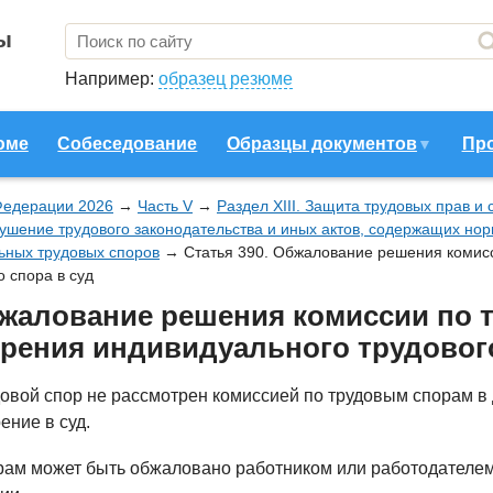
ы
Например:
образец резюме
юме
Собеседование
Образцы документов
Пр
Федерации 2026
→
Часть V
→
Раздел XIII. Защита трудовых прав и
рушение трудового законодательства и иных актов, содержащих но
ьных трудовых споров
→
Статья 390. Обжалование решения комис
 спора в суд
бжалование решения комиссии по 
рения индивидуального трудового
довой спор не рассмотрен комиссией по трудовым спорам в
ение в суд.
ам может быть обжаловано работником или работодателем 