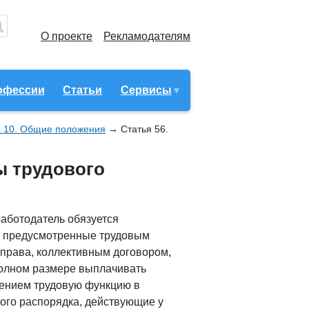
О проекте
Рекламодателям
офессии
Статьи
Сервисы
а 10. Общие положения
→
Статья 56.
ы трудового
работодатель обязуется
а, предусмотренные трудовым
права, коллективным договором,
олном размере выплачивать
шением трудовую функцию в
вого распорядка, действующие у