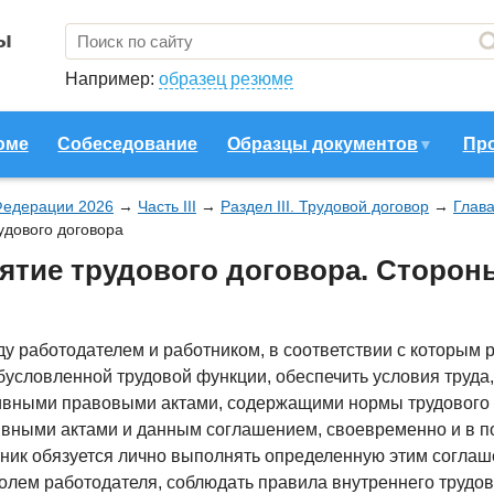
ы
Например:
образец резюме
юме
Собеседование
Образцы документов
Пр
Федерации 2026
→
Часть III
→
Раздел III. Трудовой договор
→
Глав
удового договора
нятие трудового договора. Сторон
у работодателем и работником, в соответствии с которым 
обусловленной трудовой функции, обеспечить условия труд
ивными правовыми актами, содержащими нормы трудового 
вными актами и данным соглашением, своевременно и в п
отник обязуется лично выполнять определенную этим согла
ролем работодателя, соблюдать правила внутреннего трудо