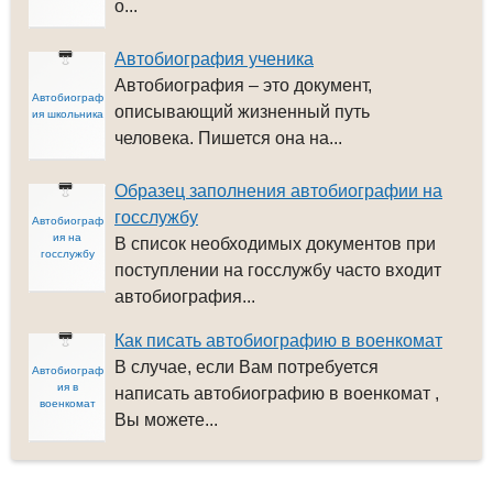
о...
Автобиография ученика
Автобиография – это документ,
Автобиограф
описывающий жизненный путь
ия школьника
человека. Пишется она на...
Образец заполнения автобиографии на
госслужбу
Автобиограф
ия на
В список необходимых документов при
госслужбу
поступлении на госслужбу часто входит
автобиография...
Как писать автобиографию в военкомат
В случае, если Вам потребуется
Автобиограф
ия в
написать автобиографию в военкомат ,
военкомат
Вы можете...