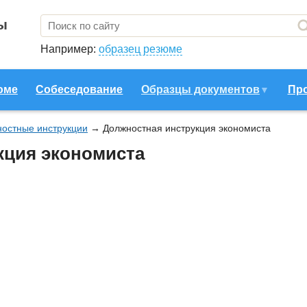
ы
Например:
образец резюме
юме
Собеседование
Образцы документов
Пр
остные инструкции
→
Должностная инструкция экономиста
кция экономиста