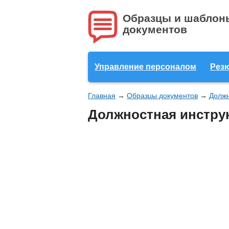
Образцы и шаблон
документов
Управление персоналом
Рез
Главная
→
Образцы документов
→
Должн
Должностная инстру