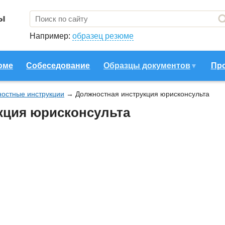
ы
Например:
образец резюме
юме
Собеседование
Образцы документов
Пр
остные инструкции
→
Должностная инструкция юрисконсульта
кция юрисконсульта