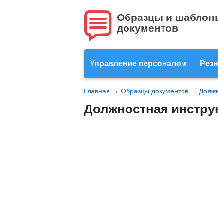
Образцы и шаблон
документов
Управление персоналом
Рез
Главная
→
Образцы документов
→
Должн
Должностная инстру