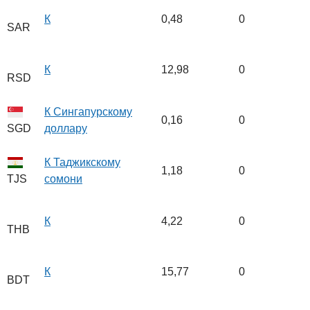
К
0,48
0
SAR
К
12,98
0
RSD
К Сингапурскому
0,16
0
доллару
SGD
К Таджикскому
1,18
0
сомони
TJS
К
4,22
0
THB
К
15,77
0
BDT