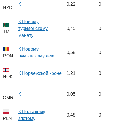
К
0,22
0
NZD
К Новому
туркменскому
0,45
0
TMT
манату
К Новому
0,58
0
румынскому лею
RON
К Норвежской кроне
1,21
0
NOK
К
0,05
0
OMR
К Польскому
0,48
0
злотому
PLN