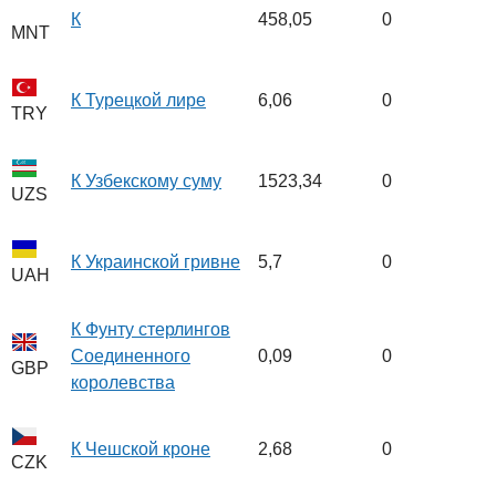
К
458,05
0
MNT
К Турецкой лире
6,06
0
TRY
К Узбекскому суму
1523,34
0
UZS
К Украинской гривне
5,7
0
UAH
К Фунту стерлингов
Соединенного
0,09
0
GBP
королевства
К Чешской кроне
2,68
0
CZK