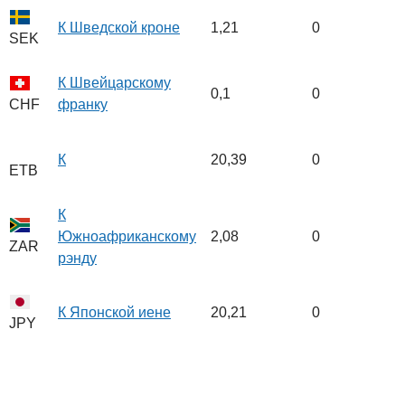
К Шведской кроне
1,21
0
SEK
К Швейцарскому
0,1
0
франку
CHF
К
20,39
0
ETB
К
Южноафриканскому
2,08
0
ZAR
рэнду
К Японской иене
20,21
0
JPY