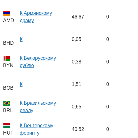
К Армянскому
46,67
0
драму
AMD
К
0,05
0
BHD
К Белорусскому
0,38
0
рублю
BYN
К
1,51
0
BOB
К Бразильскому
0,65
0
реалу
BRL
К Венгерскому
40,52
0
форинту
HUF