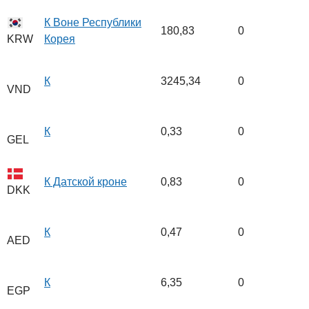
К Воне Республики
180,83
0
Корея
KRW
К
3245,34
0
VND
К
0,33
0
GEL
К Датской кроне
0,83
0
DKK
К
0,47
0
AED
К
6,35
0
EGP