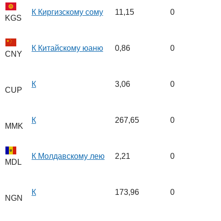
К Киргизскому сому
11,15
0
KGS
К Китайскому юаню
0,86
0
CNY
К
3,06
0
CUP
К
267,65
0
MMK
К Молдавскому лею
2,21
0
MDL
К
173,96
0
NGN