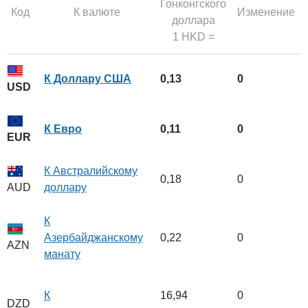
Гонконгского
Код
К валюте
Изменение
доллара
1 HKD =
К Доллару США
0,13
0
USD
К Евро
0,11
0
EUR
К Австралийскому
0,18
0
доллару
AUD
К
Азербайджанскому
0,22
0
AZN
манату
К
16,94
0
DZD