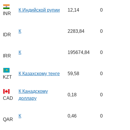
К Индийской рупии
12,14
0
INR
К
2283,84
0
IDR
К
195674,84
0
IRR
К Казахскому тенге
59,58
0
KZT
К Канадскому
0,18
0
доллару
CAD
К
0,46
0
QAR