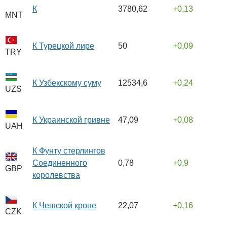
К
3780,62
0,13
MNT
К Турецкой лире
50
0,09
TRY
К Узбекскому суму
12534,6
0,24
UZS
К Украинской гривне
47,09
0,08
UAH
К Фунту стерлингов
Соединенного
0,78
0,9
GBP
королевства
К Чешской кроне
22,07
0,16
CZK