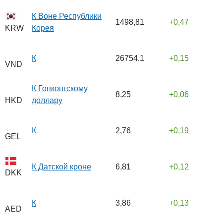
К Воне Республики
1498,81
0,47
Корея
KRW
К
26754,1
0,15
VND
К Гонконгскому
8,25
0,06
доллару
HKD
К
2,76
0,19
GEL
К Датской кроне
6,81
0,12
DKK
К
3,86
0,13
AED