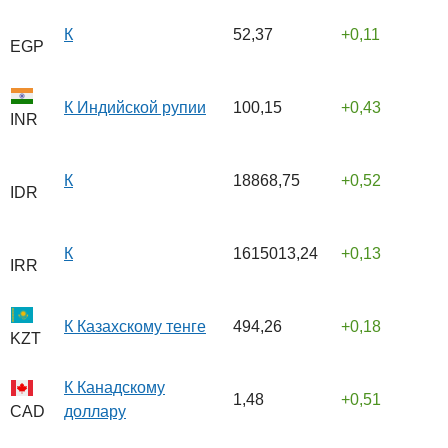
К
52,37
0,11
EGP
К Индийской рупии
100,15
0,43
INR
К
18868,75
0,52
IDR
К
1615013,24
0,13
IRR
К Казахскому тенге
494,26
0,18
KZT
К Канадскому
1,48
0,51
доллару
CAD