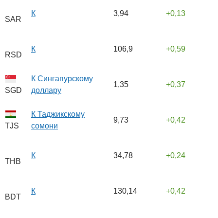
К
3,94
0,13
SAR
К
106,9
0,59
RSD
К Сингапурскому
1,35
0,37
доллару
SGD
К Таджикскому
9,73
0,42
сомони
TJS
К
34,78
0,24
THB
К
130,14
0,42
BDT