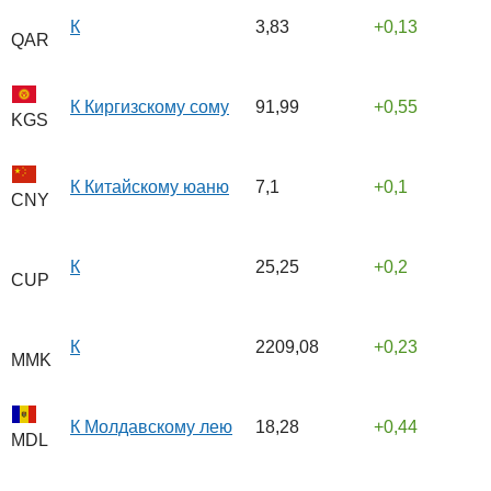
К
3,83
0,13
QAR
К Киргизскому сому
91,99
0,55
KGS
К Китайскому юаню
7,1
0,1
CNY
К
25,25
0,2
CUP
К
2209,08
0,23
MMK
К Молдавскому лею
18,28
0,44
MDL