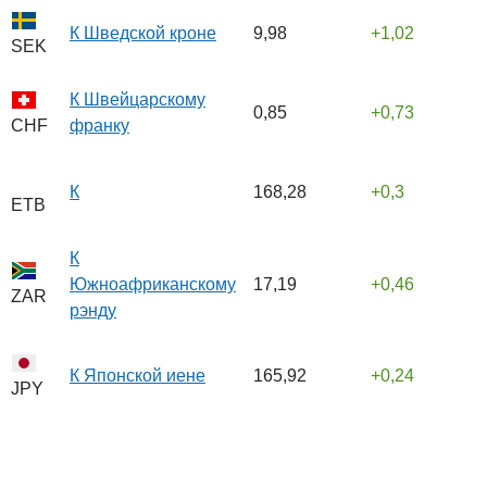
К Шведской кроне
9,98
1,02
SEK
К Швейцарскому
0,85
0,73
франку
CHF
К
168,28
0,3
ETB
К
Южноафриканскому
17,19
0,46
ZAR
рэнду
К Японской иене
165,92
0,24
JPY