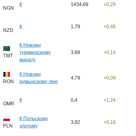
К
1434,69
0,29
NGN
К
1,79
0,46
NZD
К Новому
туркменскому
3,68
0,14
TMT
манату
К Новому
4,79
0,09
румынскому лею
RON
К
0,4
1,24
OMR
К Польскому
3,92
0,18
злотому
PLN