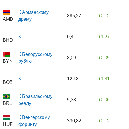
К Армянскому
385,27
0,12
драму
AMD
К
0,4
1,27
BHD
К Белорусскому
3,09
0,05
рублю
BYN
К
12,48
1,31
BOB
К Бразильскому
5,38
0,06
реалу
BRL
К Венгерскому
330,82
0,12
форинту
HUF