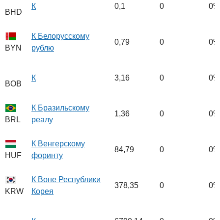
К
0,1
0
0%
BHD
К Белорусскому
0,79
0
0%
рублю
BYN
К
3,16
0
0%
BOB
К Бразильскому
1,36
0
0%
реалу
BRL
К Венгерскому
84,79
0
0%
форинту
HUF
К Воне Республики
378,35
0
0%
Корея
KRW