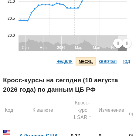
21.0
20.5
20.0
Сен
Ноя
2026
Мар
Май
Июл
неделя
месяц
квартал
год
Кросс-курсы на сегодня (10 августа
2026 года) по данным ЦБ РФ
Кросс-
Код
К валюте
курс
Изменение
пр
1 SAR =
К Доллару США
0,27
0
0%