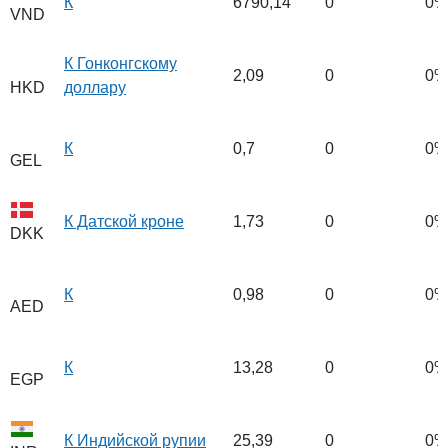
К
6790,14
0
0%
VND
К Гонконгскому
2,09
0
0%
доллару
HKD
К
0,7
0
0%
GEL
К Датской кроне
1,73
0
0%
DKK
К
0,98
0
0%
AED
К
13,28
0
0%
EGP
К Индийской рупии
25,39
0
0%