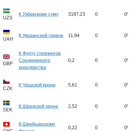
К Узбекскому суму
3187,23
0
0%
UZS
К Украинской гривне
11,94
0
0%
UAH
К Фунту стерлингов
Соединенного
0,2
0
0%
GBP
королевства
К Чешской кроне
5,61
0
0%
CZK
К Шведской кроне
2,52
0
0%
SEK
К Швейцарскому
0,22
0
0%