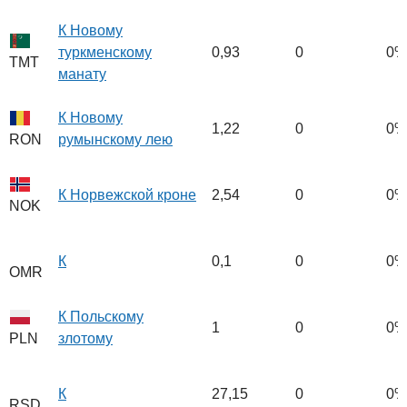
К Новому
туркменскому
0,93
0
0%
TMT
манату
К Новому
1,22
0
0%
румынскому лею
RON
К Норвежской кроне
2,54
0
0%
NOK
К
0,1
0
0%
OMR
К Польскому
1
0
0%
злотому
PLN
К
27,15
0
0%
RSD