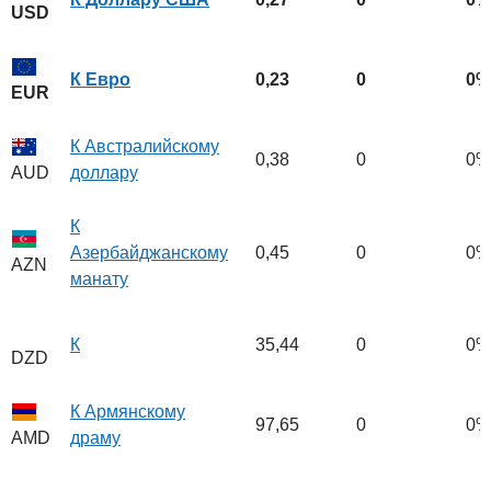
USD
К Евро
0,23
0
0%
EUR
К Австралийскому
0,38
0
0%
доллару
AUD
К
Азербайджанскому
0,45
0
0%
AZN
манату
К
35,44
0
0%
DZD
К Армянскому
97,65
0
0%
драму
AMD