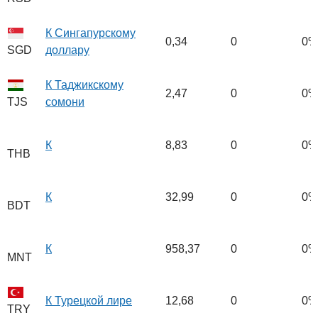
К Сингапурскому
0,34
0
0%
доллару
SGD
К Таджикскому
2,47
0
0%
сомони
TJS
К
8,83
0
0%
THB
К
32,99
0
0%
BDT
К
958,37
0
0%
MNT
К Турецкой лире
12,68
0
0%
TRY