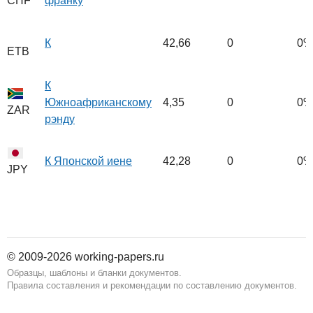
франку
CHF
К
42,66
0
0%
ETB
К
Южноафриканскому
4,35
0
0%
ZAR
рэнду
К Японской иене
42,28
0
0%
JPY
© 2009-2026 working-papers.ru
Образцы, шаблоны и бланки документов.
Правила составления и рекомендации по составлению документов.