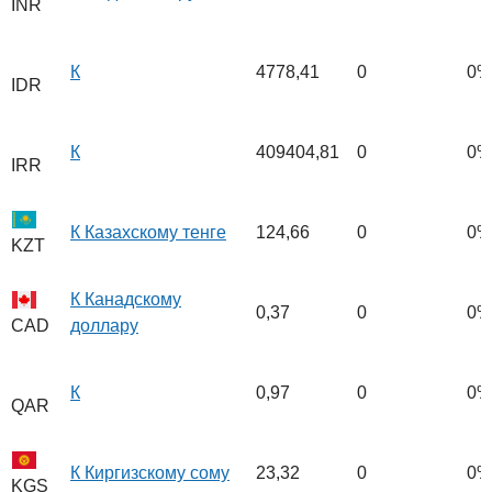
INR
К
4778,41
0
0%
IDR
К
409404,81
0
0%
IRR
К Казахскому тенге
124,66
0
0%
KZT
К Канадскому
0,37
0
0%
доллару
CAD
К
0,97
0
0%
QAR
К Киргизскому сому
23,32
0
0%
KGS