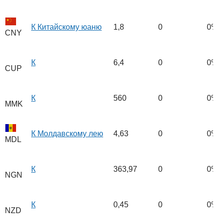
К Китайскому юаню
1,8
0
0%
CNY
К
6,4
0
0%
CUP
К
560
0
0%
MMK
К Молдавскому лею
4,63
0
0%
MDL
К
363,97
0
0%
NGN
К
0,45
0
0%
NZD