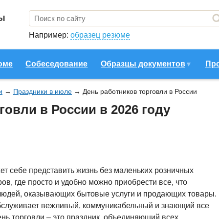
ы
Например:
образец резюме
юме
Собеседование
Образцы документов
Пр
и
→
Праздники в июле
→
День работников торговли в России
говли в России в 2026 году
т себе представить жизнь без маленьких розничных
ов, где просто и удобно можно приобрести все, что
 людей, оказывающих бытовые услуги и продающих товары.
 обслуживает вежливый, коммуникабельный и знающий все
ень торговли – это праздник, объединяющий всех