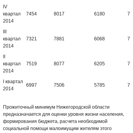
IV
квартал
7454
8017
6180
74
2014
III
квартал
7321
7881
6068
72
2014
II
квартал
7519
8077
6205
75
2014
I квартал
6997
7506
5785
70
2014
Прожиточный минимум Нижегородской области
предназначается для оценки уровня жизни населения,
формирования бюджета, расчета необходимой
социальной помощи малоимущим жителям этого