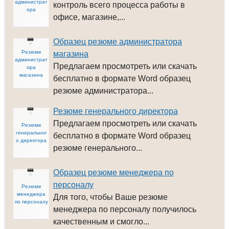
администрат
контроль всего процесса работы в
ора
офисе, магазине,...
Образец резюме администратора
Резюме
магазина
администрат
Предлагаем просмотреть или скачать
ора
магазина
бесплатно в формате Word образец
резюме администратора...
Резюме генерального директора
Предлагаем просмотреть или скачать
Резюме
генеральног
бесплатно в формате Word образец
о директора
резюме генерального...
Образец резюме менеджера по
персоналу
Резюме
менеджера
Для того, чтобы Ваше резюме
по персоналу
менеджера по персоналу получилось
качественным и смогло...