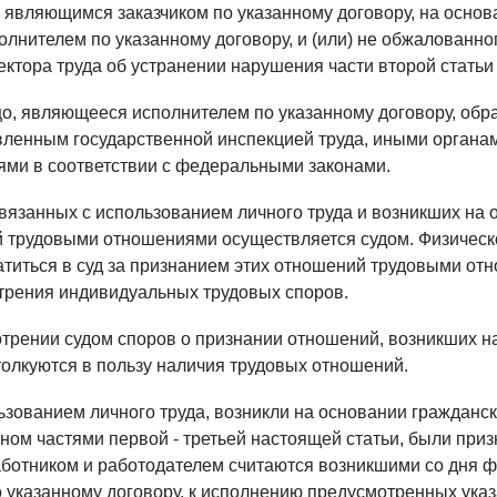
 являющимся заказчиком по указанному договору, на осно
лнителем по указанному договору, и (или) не обжалованно
ктора труда об устранении нарушения части второй статьи
цо, являющееся исполнителем по указанному договору, обра
вленным государственной инспекцией труда, иными орган
ями в соответствии с федеральными законами.
вязанных с использованием личного труда и возникших на 
й трудовыми отношениями осуществляется судом. Физичес
атиться в суд за признанием этих отношений трудовыми отн
трения индивидуальных трудовых споров.
рении судом споров о признании отношений, возникших н
олкуются в пользу наличия трудовых отношений.
зованием личного труда, возникли на основании гражданск
нном частями первой - третьей настоящей статьи, были пр
ботником и работодателем считаются возникшими со дня ф
 указанному договору, к исполнению предусмотренных ука