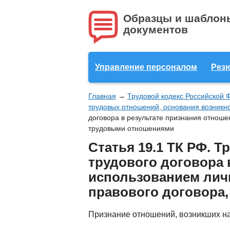
Образцы и шаблон
документов
Управление персоналом
Рез
Главная
→
Трудовой кодекс Российской 
трудовых отношений, основания возникн
договора в результате признания отноше
трудовыми отношениями
Статья 19.1 ТК РФ. 
трудового договора 
использованием личн
правового договора
Признание отношений, возникших на