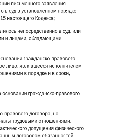
вании письменного заявления
го в суд в установленном порядке
 15 настоящего Кодекса;
тилось непосредственно в суд, или
ами и лицами, обладающими
основании гражданско-правового
кое лицо, являвшееся исполнителем
ошениями в порядке и в сроки,
а основании гражданско-правового
о-правового договора, но
изнаны трудовыми отношениями,
актического допущения физического
занным договором обязанностей.