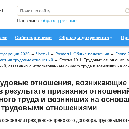
ы
Например:
образец резюме
юме
Собеседование
Образцы документов
Пр
Федерации 2026
→
Часть I
→
Раздел I. Общие положения
→
Глава 
овения трудовых отношений
→
Статья 19.1. Трудовые отношения, 
ний, связанных с использованием личного труда и возникших на ос
Трудовые отношения, возникающие
в результате признания отношений
ого труда и возникших на основа
, трудовыми отношениями
 основании гражданско-правового договора, трудовыми о