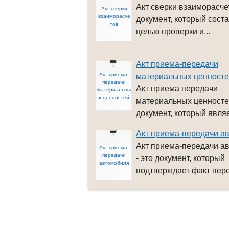
Акт сверки взаиморасче
Акт сверки
взаиморасче
документ, который соста
тов
целью проверки и...
Акт приема-передачи
Акт приема-
материальных ценност
передачи
Акт приема передачи
материальны
х ценностей
материальных ценносте
документ, который являе
Акт приема-передачи а
Акт приема-передачи а
Акт приема-
передачи
- это документ, который
автомобиля
подтверждает факт пере