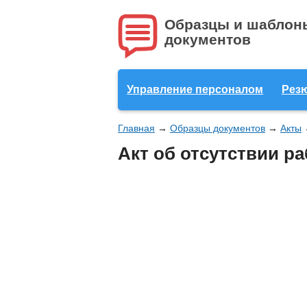
Образцы и шаблон
документов
Управление персоналом
Рез
Главная
→
Образцы документов
→
Акты
Акт об отсутствии р