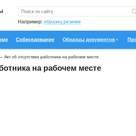
ы
Например:
образец резюме
юме
Собеседование
Образцы документов
Пр
→
Акт об отсутствии работника на рабочем месте
аботника на рабочем месте