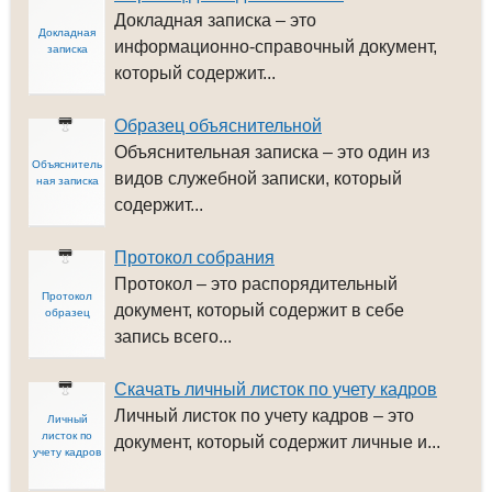
Докладная записка – это
Докладная
информационно-справочный документ,
записка
который содержит...
Образец объяснительной
Объяснительная записка – это один из
Объяснитель
видов служебной записки, который
ная записка
содержит...
Протокол собрания
Протокол – это распорядительный
Протокол
документ, который содержит в себе
образец
запись всего...
Скачать личный листок по учету кадров
Личный листок по учету кадров – это
Личный
листок по
документ, который содержит личные и...
учету кадров