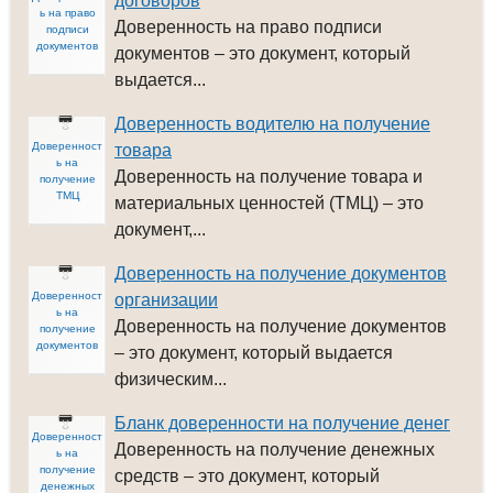
договоров
ь на право
Доверенность на право подписи
подписи
документов
документов – это документ, который
выдается...
Доверенность водителю на получение
Доверенност
товара
ь на
Доверенность на получение товара и
получение
ТМЦ
материальных ценностей (ТМЦ) – это
документ,...
Доверенность на получение документов
Доверенност
организации
ь на
Доверенность на получение документов
получение
документов
– это документ, который выдается
физическим...
Бланк доверенности на получение денег
Доверенност
Доверенность на получение денежных
ь на
получение
средств – это документ, который
денежных