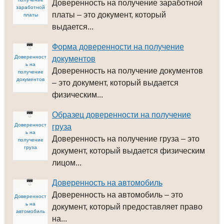
Доверенность на получение заработной
заработной
платы – это документ, который
платы
выдается...
Форма доверенности на получение
Доверенност
документов
ь на
Доверенность на получение документов
получение
документов
– это документ, который выдается
физическим...
Образец доверенности на получение
Доверенност
груза
ь на
Доверенность на получение груза – это
получение
груза
документ, который выдается физическим
лицом...
Доверенность на автомобиль
Доверенность на автомобиль – это
Доверенност
ь на
документ, который предоставляет право
автомобиль
на...