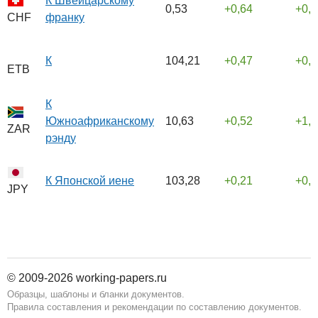
К Швейцарскому
0,53
0,64
0,
франку
CHF
К
104,21
0,47
0,
ETB
К
Южноафриканскому
10,63
0,52
1,
ZAR
рэнду
К Японской иене
103,28
0,21
0,
JPY
© 2009-2026 working-papers.ru
Образцы, шаблоны и бланки документов.
Правила составления и рекомендации по составлению документов.