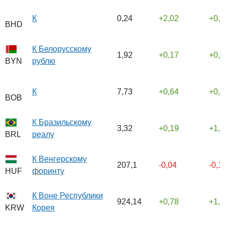
К
0,24
2,02
0,
BHD
К Белорусскому
1,92
0,17
0,
рублю
BYN
К
7,73
0,64
0,
BOB
К Бразильскому
3,32
0,19
1,
реалу
BRL
К Венгерскому
207,1
-0,04
-0,
форинту
HUF
К Воне Республики
924,14
0,78
1,
Корея
KRW