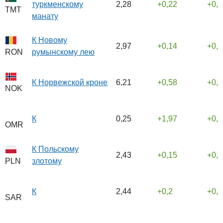
туркменскому
2,28
0,22
0,
TMT
манату
К Новому
2,97
0,14
0,
румынскому лею
RON
К Норвежской кроне
6,21
0,58
0,
NOK
К
0,25
1,97
0,
OMR
К Польскому
2,43
0,15
0,
злотому
PLN
К
2,44
0,2
0,
SAR