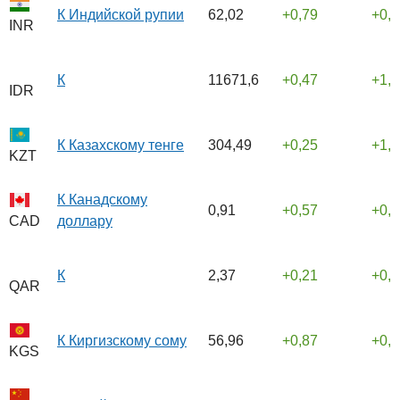
К Индийской рупии
62,02
0,79
0,
INR
К
11671,6
0,47
1,
IDR
К Казахскому тенге
304,49
0,25
1,
KZT
К Канадскому
0,91
0,57
0,
доллару
CAD
К
2,37
0,21
0,
QAR
К Киргизскому сому
56,96
0,87
0,
KGS