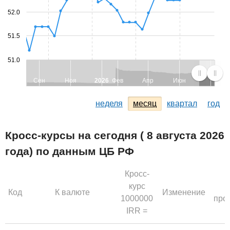
52.0
51.5
51.0
Сен
Ноя
2026
Фев
Апр
Июн
неделя
месяц
квартал
год
Кросс-курсы на сегодня ( 8 августа 2026
года) по данным ЦБ РФ
Кросс-
курс
Код
К валюте
Изменение
1000000
про
IRR =