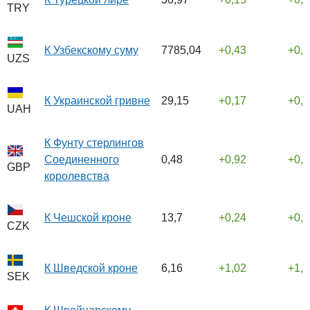
TRY
К Узбекскому суму
7785,04
0,43
0,
UZS
К Украинской гривне
29,15
0,17
0,
UAH
К Фунту стерлингов
Соединенного
0,48
0,92
0,
GBP
королевства
К Чешской кроне
13,7
0,24
0,
CZK
К Шведской кроне
6,16
1,02
1,
SEK