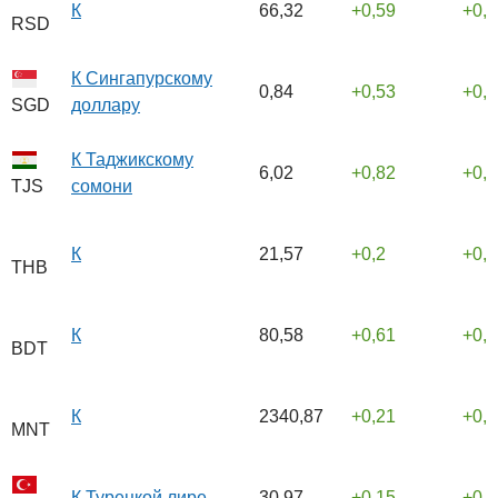
К
66,32
0,59
0,
RSD
К Сингапурскому
0,84
0,53
0,
доллару
SGD
К Таджикскому
6,02
0,82
0,
сомони
TJS
К
21,57
0,2
0,
THB
К
80,58
0,61
0,
BDT
К
2340,87
0,21
0,
MNT
К Турецкой лире
30,97
0,15
0,