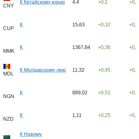
К Китайскому юаню
4,4
0,1
0,
CNY
К
15,63
0,32
0,
CUP
К
1367,84
0,36
0,
MMK
К Молдавскому лею
11,32
0,45
0,
MDL
К
889,02
0,51
0,
NGN
К
1,11
0,25
0,
NZD
К Новому