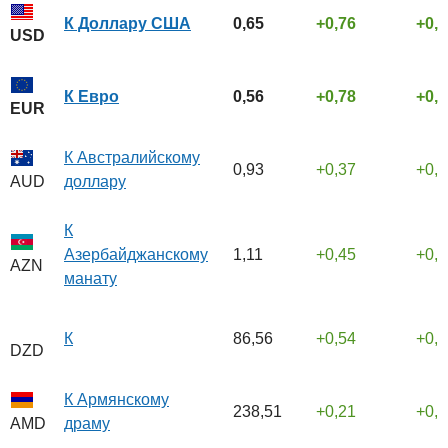
К Доллару США
0,65
0,76
0,
USD
К Евро
0,56
0,78
0,
EUR
К Австралийскому
0,93
0,37
0,
доллару
AUD
К
Азербайджанскому
1,11
0,45
0,
AZN
манату
К
86,56
0,54
0,
DZD
К Армянскому
238,51
0,21
0,
драму
AMD