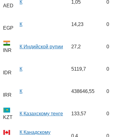
К
1,05
0
AED
К
14,23
0
EGP
К Индийской рупии
27,2
0
INR
К
5119,7
0
IDR
К
438646,55
0
IRR
К Казахскому тенге
133,57
0
KZT
К Канадскому
0,4
0