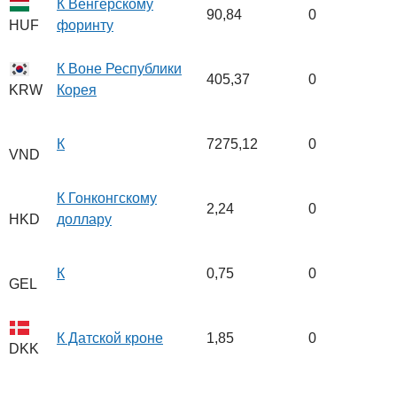
К Венгерскому
90,84
0
форинту
HUF
К Воне Республики
405,37
0
Корея
KRW
К
7275,12
0
VND
К Гонконгскому
2,24
0
доллару
HKD
К
0,75
0
GEL
К Датской кроне
1,85
0
DKK