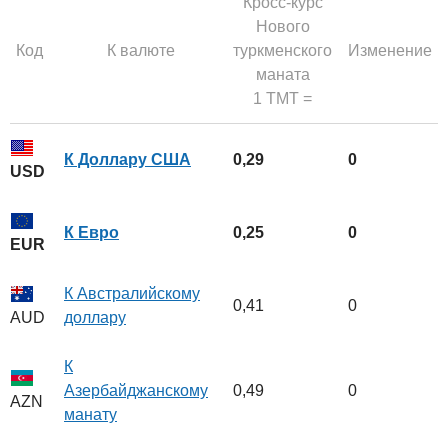
Кросс-курс
Нового
Код
К валюте
туркменского
Изменение
маната
1 TMT =
К Доллару США
0,29
0
USD
К Евро
0,25
0
EUR
К Австралийскому
0,41
0
доллару
AUD
К
Азербайджанскому
0,49
0
AZN
манату