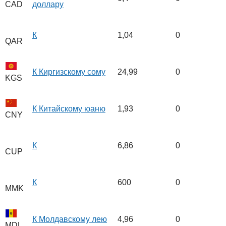
доллару
CAD
К
1,04
0
QAR
К Киргизскому сому
24,99
0
KGS
К Китайскому юаню
1,93
0
CNY
К
6,86
0
CUP
К
600
0
MMK
К Молдавскому лею
4,96
0
MDL