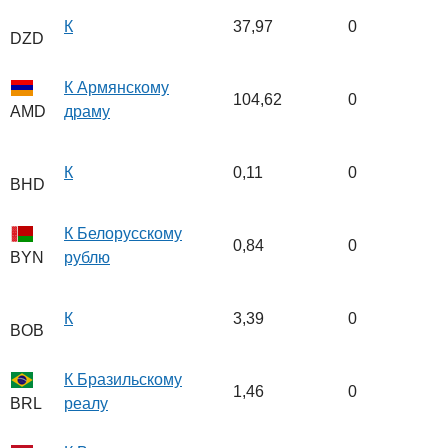
К
37,97
0
DZD
К Армянскому
104,62
0
драму
AMD
К
0,11
0
BHD
К Белорусскому
0,84
0
рублю
BYN
К
3,39
0
BOB
К Бразильскому
1,46
0
реалу
BRL