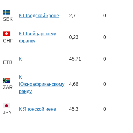
К Шведской кроне
2,7
0
SEK
К Швейцарскому
0,23
0
франку
CHF
К
45,71
0
ETB
К
Южноафриканскому
4,66
0
ZAR
рэнду
К Японской иене
45,3
0
JPY