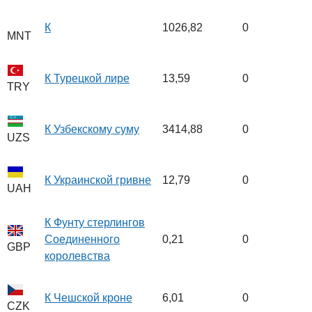
К
1026,82
0
MNT
К Турецкой лире
13,59
0
TRY
К Узбекскому суму
3414,88
0
UZS
К Украинской гривне
12,79
0
UAH
К Фунту стерлингов
Соединенного
0,21
0
GBP
королевства
К Чешской кроне
6,01
0
CZK