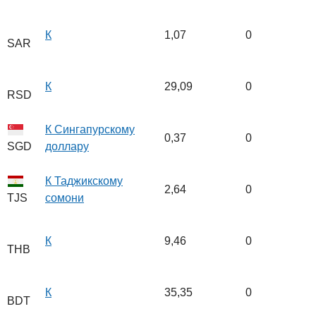
К
1,07
0
SAR
К
29,09
0
RSD
К Сингапурскому
0,37
0
доллару
SGD
К Таджикскому
2,64
0
сомони
TJS
К
9,46
0
THB
К
35,35
0
BDT