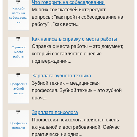
Что говорить на собеседовании
Как себя
Многих соискателей интересуют
вести на
вопросы: "как пройти собеседование на
собеседован
ии
работу" , "как вести...
Как написать справку с места работы
Cправка с места работы – это документ,
Справка с
места
который составляется с целью
работы
подтверждения...
Зарплата зубного техника
Зубной техник – медицинская
Профессия
зубной
профессия. Зубной техник – это зубной
техник
врач,...
Зарплата психолога
Профессия психолога является очень
Профессия
актуальной и востребованной. Сейчас
психолог
практически ни одна...