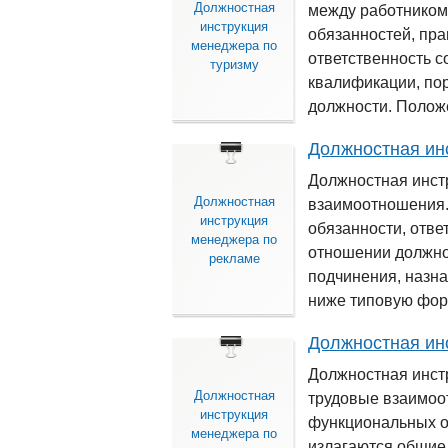
Должностная
между работником
инструкция
обязанностей, пра
менеджера по
ответственность с
туризму
квалификации, по
должности. Полож
Должностная ин
Должностная инст
Должностная
взаимоотношения.
инструкция
обязанности, отве
менеджера по
отношении должнос
рекламе
подчинения, назн
ниже типовую форм
Должностная ин
Должностная инст
Должностная
трудовые взаимоо
инструкция
функциональных об
менеджера по
излагаются общие