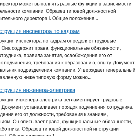
иректор может выполнять разные функции в зависимости
тельности компании. Образец типовой должностной
ительного директора І. Общие положения...
струкция инспектора по кадрам
рукция инспектора по кадрам определяет трудовые
 Она содержит права, функциональные обязанности,
отрудника, правила занятия, освобождения его от
к подчинения, требования к образованию, опыту. Документ
чальник подразделения компании. Утверждает генеральный
тавленную ниже типовую форму можно...
струкция инженера-электрика
рукция инженера-электрика регламентирует трудовые
 Документ устанавливает порядок подчинения сотрудника,
дения его от должности, требования к знаниям,
ниям. Он описывает права, функциональные обязанности,
аботника. Образец типовой должностной инструкции