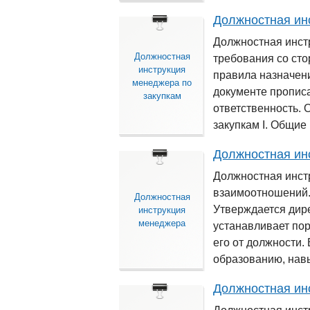
Должностная ин
Должностная инст
Должностная
требования со сто
инструкция
правила назначени
менеджера по
документе пропис
закупкам
ответственность.
закупкам І. Общие 
Должностная ин
Должностная инст
взаимоотношений.
Должностная
Утверждается дир
инструкция
менеджера
устанавливает пор
его от должности.
образованию, навы
Должностная ин