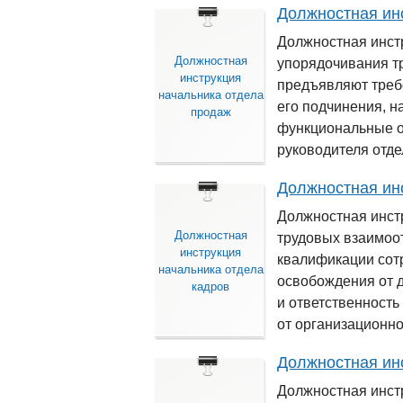
Должностная ин
Должностная инст
Должностная
упорядочивания т
инструкция
предъявляют треб
начальника отдела
его подчинения, н
продаж
функциональные об
руководителя отде
Должностная ин
Должностная инстр
Должностная
трудовых взаимоо
инструкция
квалификации сотр
начальника отдела
освобождения от 
кадров
и ответственность
от организационно
Должностная ин
Должностная инст