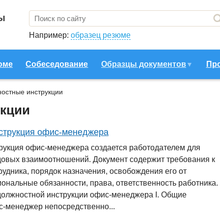
ы
Например:
образец резюме
юме
Собеседование
Образцы документов
Пр
остные инструкции
кции
струкция офис-менеджера
рукция офис-менеджера создается работодателем для
довых взаимоотношений. Документ содержит требования к
удника, порядок назначения, освобождения его от
ональные обязанности, права, ответственность работника.
должностной инструкции офис-менеджера І. Общие
с-менеджер непосредственно...