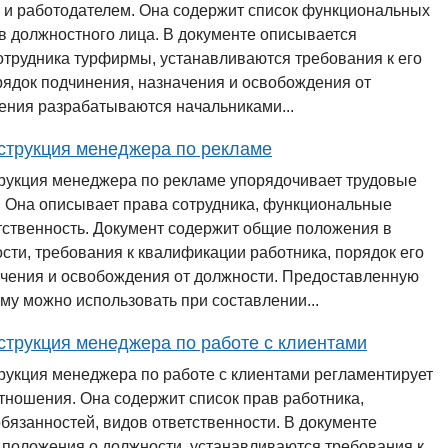
 и работодателем. Она содержит список функциональных
в должностного лица. В документе описывается
отрудника турфирмы, устанавливаются требования к его
рядок подчинения, назначения и освобождения от
ения разрабатываются начальниками...
струкция менеджера по рекламе
рукция менеджера по рекламе упорядочивает трудовые
 Она описывает права сотрудника, функциональные
тственность. Документ содержит общие положения в
ти, требования к квалификации работника, порядок его
ачения и освобождения от должности. Предоставленную
у можно использовать при составлении...
струкция менеджера по работе с клиентами
рукция менеджера по работе с клиентами регламентирует
тношения. Она содержит список прав работника,
язанностей, видов ответственности. В документе
 положения о должности, устанавливаются требования к