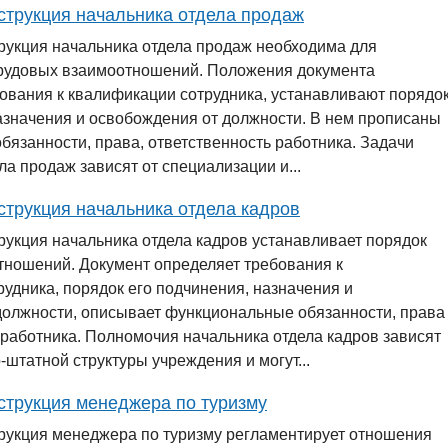
струкция начальника отдела продаж
рукция начальника отдела продаж необходима для
рудовых взаимоотношений. Положения документа
ования к квалификации сотрудника, устанавливают порядо
азначения и освобождения от должности. В нем прописаны
язанности, права, ответственность работника. Задачи
ла продаж зависят от специализации и...
струкция начальника отдела кадров
укция начальника отдела кадров устанавливает порядок
тношений. Документ определяет требования к
удника, порядок его подчинения, назначения и
должности, описывает функциональные обязанности, права
 работника. Полномочия начальника отдела кадров зависят
-штатной структуры учреждения и могут...
струкция менеджера по туризму
рукция менеджера по туризму регламентирует отношения