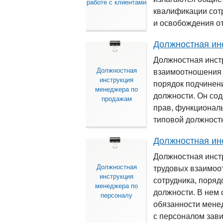
работе с клиентами
квалификации сотр
и освобождения от
Должностная ин
Должностная инст
Должностная
взаимоотношения 
инструкция
порядок подчинени
менеджера по
должности. Он сод
продажам
прав, функциональ
типовой должностн
Должностная ин
Должностная инст
Должностная
трудовых взаимоо
инструкция
сотрудника, поряд
менеджера по
должности. В нем
персоналу
обязанности мене
с персоналом зави