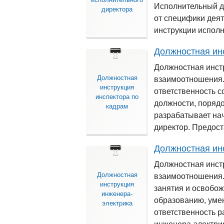
Исполнительный д
директора
от специфики дея
инструкции исполн
Должностная ин
Должностная инст
Должностная
взаимоотношения.
инструкция
ответственность с
инспектора по
должности, порядо
кадрам
разрабатывает на
директор. Предос
Должностная ин
Должностная инст
Должностная
взаимоотношения.
инструкция
занятия и освобож
инженера-
образованию, уме
электрика
ответственность р