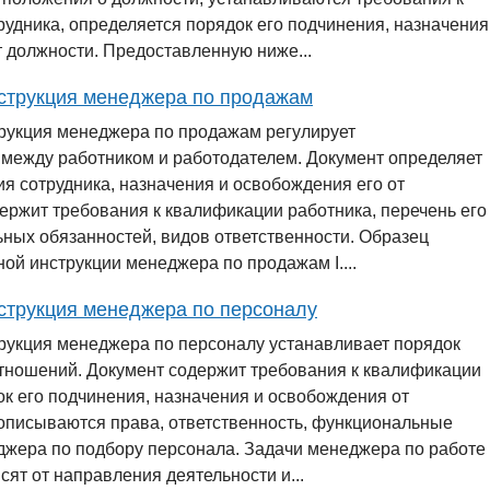
удника, определяется порядок его подчинения, назначения
 должности. Предоставленную ниже...
струкция менеджера по продажам
рукция менеджера по продажам регулирует
между работником и работодателем. Документ определяет
я сотрудника, назначения и освобождения его от
ержит требования к квалификации работника, перечень его
ных обязанностей, видов ответственности. Образец
ой инструкции менеджера по продажам І....
струкция менеджера по персоналу
рукция менеджера по персоналу устанавливает порядок
тношений. Документ содержит требования к квалификации
ок его подчинения, назначения и освобождения от
 описываются права, ответственность, функциональные
джера по подбору персонала. Задачи менеджера по работе
сят от направления деятельности и...