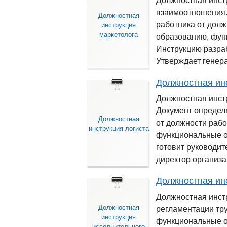
Должностная инст
взаимоотношения.
Должностная
работника от долж
инструкция
маркетолога
образованию, функ
Инструкцию разраб
Утверждает генера
Должностная ин
Должностная инст
Документ определ
Должностная
от должности рабо
инструкция логиста
функциональные о
готовит руководит
директор организа
Должностная ин
Должностная инст
Должностная
регламентации тр
инструкция
функциональные об
исполнительного