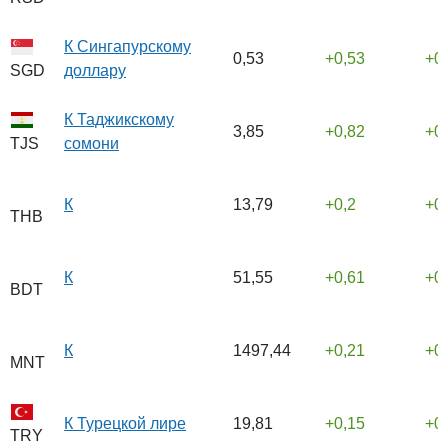
К Сингапурскому
0,53
0,53
0
доллару
SGD
К Таджикскому
3,85
0,82
0
сомони
TJS
К
13,79
0,2
0
THB
К
51,55
0,61
0
BDT
К
1497,44
0,21
0
MNT
К Турецкой лире
19,81
0,15
0
TRY