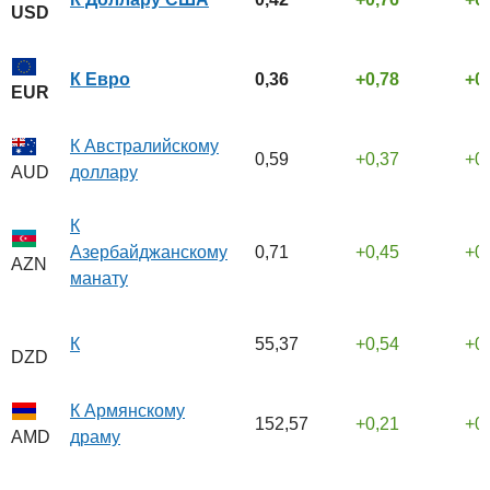
USD
К Евро
0,36
0,78
0
EUR
К Австралийскому
0,59
0,37
0
доллару
AUD
К
Азербайджанскому
0,71
0,45
0
AZN
манату
К
55,37
0,54
0
DZD
К Армянскому
152,57
0,21
0
драму
AMD