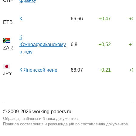
франку
CHF
К
66,66
0,47
0
ETB
К
Южноафриканскому
6,8
0,52
1
ZAR
рэнду
К Японской иене
66,07
0,21
0
JPY
© 2009-2026 working-papers.ru
Образцы, шаблоны и бланки документов.
Правила составления и рекомендации по составлению документов.