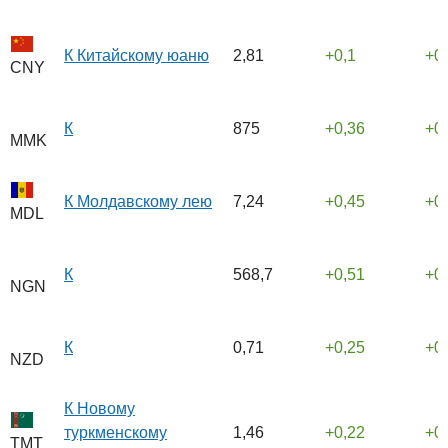
К Китайскому юаню
2,81
0,1
0
CNY
К
875
0,36
0
MMK
К Молдавскому лею
7,24
0,45
0
MDL
К
568,7
0,51
0
NGN
К
0,71
0,25
0
NZD
К Новому
туркменскому
1,46
0,22
0
TMT