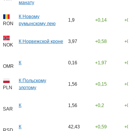
манату
К Новому
1,9
0,14
0
румынскому лею
RON
К Норвежской кроне
3,97
0,58
0
NOK
К
0,16
1,97
0
OMR
К Польскому
1,56
0,15
0
злотому
PLN
К
1,56
0,2
0
SAR
К
42,43
0,59
0
RSD