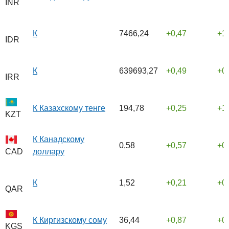
INR
К
7466,24
0,47
1
IDR
К
639693,27
0,49
0
IRR
К Казахскому тенге
194,78
0,25
1
KZT
К Канадскому
0,58
0,57
0
доллару
CAD
К
1,52
0,21
0
QAR
К Киргизскому сому
36,44
0,87
0
KGS