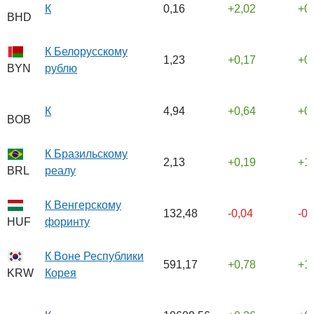
К
0,16
2,02
0
BHD
К Белорусскому
1,23
0,17
0
рублю
BYN
К
4,94
0,64
0
BOB
К Бразильскому
2,13
0,19
1
реалу
BRL
К Венгерскому
132,48
-0,04
-0
форинту
HUF
К Воне Республики
591,17
0,78
1
Корея
KRW