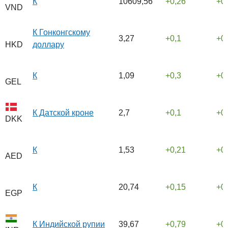
К
10609,56
0,26
0
VND
К Гонконгскому
3,27
0,1
0
доллару
HKD
К
1,09
0,3
0
GEL
К Датской кроне
2,7
0,1
0
DKK
К
1,53
0,21
0
AED
К
20,74
0,15
0
EGP
К Индийской рупии
39,67
0,79
0