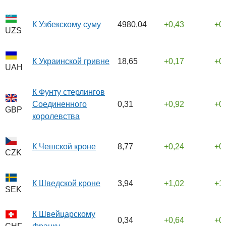
К Узбекскому суму
4980,04
0,43
0
UZS
К Украинской гривне
18,65
0,17
0
UAH
К Фунту стерлингов
Соединенного
0,31
0,92
0
GBP
королевства
К Чешской кроне
8,77
0,24
0
CZK
К Шведской кроне
3,94
1,02
1
SEK
К Швейцарскому
0,34
0,64
0