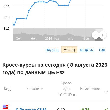
32.5
32.0
31.5
Сен
Ноя
2026
Фев
Апр
Июн
неделя
месяц
квартал
год
Кросс-курсы на сегодня ( 8 августа 2026
года) по данным ЦБ РФ
Кросс-
Код
К валюте
курс
Изменение
пр
10 CUP =
К Доллару США
0,42
0,76
0