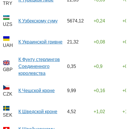
TRY
К Узбекскому суму
5674,12
0,24
0
UZS
К Украинской гривне
21,32
0,08
0
UAH
К Фунту стерлингов
Соединенного
0,35
0,9
0
GBP
королевства
К Чешской кроне
9,99
0,16
0
CZK
К Шведской кроне
4,52
1,02
1
SEK