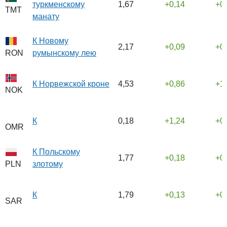
туркменскому
1,67
0,14
0
TMT
манату
К Новому
2,17
0,09
0
румынскому лею
RON
К Норвежской кроне
4,53
0,86
1
NOK
К
0,18
1,24
0
OMR
К Польскому
1,77
0,18
0
злотому
PLN
К
1,79
0,13
0
SAR