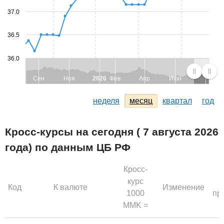
37.0
36.5
36.0
Сен
Ноя
2026
Фев
Апр
Июн
неделя
месяц
квартал
год
Кросс-курсы на сегодня ( 7 августа 2026
года) по данным ЦБ РФ
Кросс-
курс
Код
К валюте
Изменение
1000
пр
MMK =