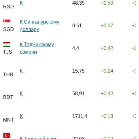
К
48,39
0,59
0
RSD
К Сингапурскому
0,61
0,37
0
доллару
SGD
К Таджикскому
4,4
0,42
0
сомони
TJS
К
15,75
0,24
0
THB
К
58,91
0,42
0
BDT
К
1711,4
0,13
0
MNT
К Турецкой лире
22,63
0,09
0