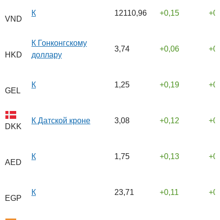
К
12110,96
0,15
0
VND
К Гонконгскому
3,74
0,06
0
доллару
HKD
К
1,25
0,19
0
GEL
К Датской кроне
3,08
0,12
0
DKK
К
1,75
0,13
0
AED
К
23,71
0,11
0
EGP