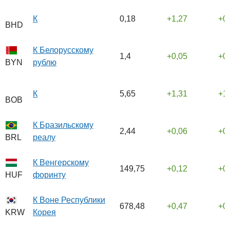
К
0,18
1,27
0
BHD
К Белорусскому
1,4
0,05
0
рублю
BYN
К
5,65
1,31
1
BOB
К Бразильскому
2,44
0,06
0
реалу
BRL
К Венгерскому
149,75
0,12
0
форинту
HUF
К Воне Республики
678,48
0,47
0
Корея
KRW