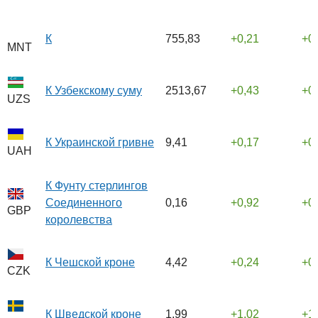
К
755,83
0,21
0
MNT
К Узбекскому суму
2513,67
0,43
0
UZS
К Украинской гривне
9,41
0,17
0
UAH
К Фунту стерлингов
Соединенного
0,16
0,92
0
GBP
королевства
К Чешской кроне
4,42
0,24
0
CZK
К Шведской кроне
1,99
1,02
1