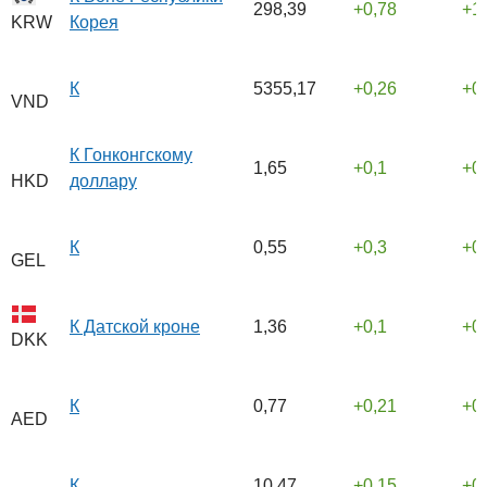
298,39
0,78
1
Корея
KRW
К
5355,17
0,26
0
VND
К Гонконгскому
1,65
0,1
0
доллару
HKD
К
0,55
0,3
0
GEL
К Датской кроне
1,36
0,1
0
DKK
К
0,77
0,21
0
AED
К
10,47
0,15
0