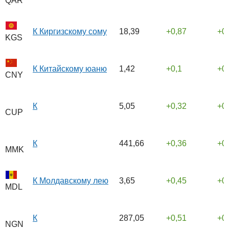
QAR
К Киргизскому сому
18,39
0,87
0
KGS
К Китайскому юаню
1,42
0,1
0
CNY
К
5,05
0,32
0
CUP
К
441,66
0,36
0
MMK
К Молдавскому лею
3,65
0,45
0
MDL
К
287,05
0,51
0
NGN