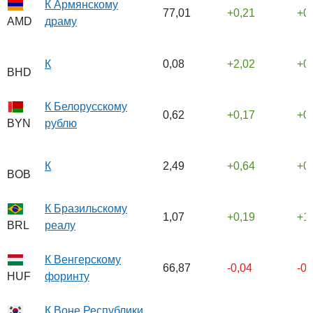
К Армянскому
77,01
0,21
0
драму
AMD
К
0,08
2,02
0
BHD
К Белорусскому
0,62
0,17
0
рублю
BYN
К
2,49
0,64
0
BOB
К Бразильскому
1,07
0,19
1
реалу
BRL
К Венгерскому
66,87
-0,04
-0
форинту
HUF
К Воне Республики