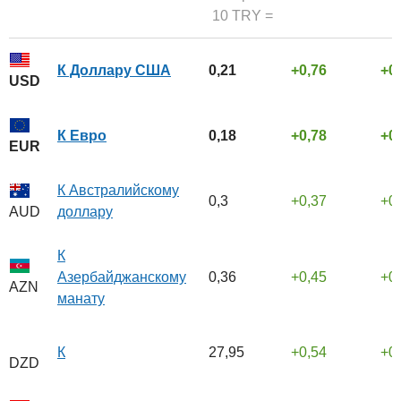
10 TRY =
К Доллару США
0,21
0,76
0
USD
К Евро
0,18
0,78
0
EUR
К Австралийскому
0,3
0,37
0
доллару
AUD
К
Азербайджанскому
0,36
0,45
0
AZN
манату
К
27,95
0,54
0
DZD