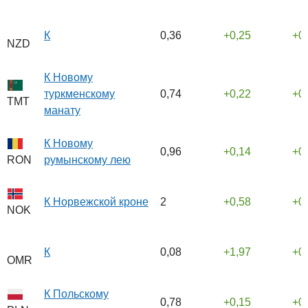
К
0,36
0,25
0
NZD
К Новому
туркменскому
0,74
0,22
0
TMT
манату
К Новому
0,96
0,14
0
румынскому лею
RON
К Норвежской кроне
2
0,58
0
NOK
К
0,08
1,97
0
OMR
К Польскому
0,78
0,15
0