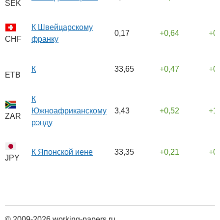
SEK
К Швейцарскому
0,17
0,64
0
франку
CHF
К
33,65
0,47
0
ETB
К
Южноафриканскому
3,43
0,52
1
ZAR
рэнду
К Японской иене
33,35
0,21
0
JPY
© 2009-2026 working-papers.ru