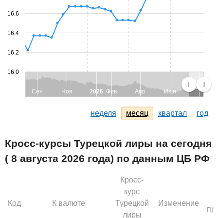
16.6
16.4
16.2
16.0
Сен
Ноя
2026
Фев
Апр
Июн
неделя
месяц
квартал
год
Кросс-курсы Турецкой лиры на сегодня
( 8 августа 2026 года) по данным ЦБ РФ
Кросс-
курс
Код
К валюте
Турецкой
Изменение
пр
лиры