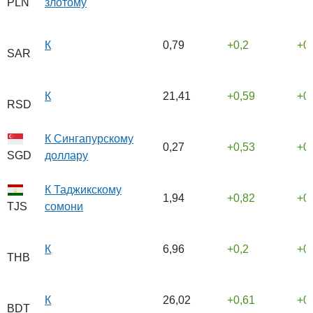
злотому
PLN
К
0,79
0,2
0
SAR
К
21,41
0,59
0
RSD
К Сингапурскому
0,27
0,53
0
доллару
SGD
К Таджикскому
1,94
0,82
0
сомони
TJS
К
6,96
0,2
0
THB
К
26,02
0,61
0
BDT