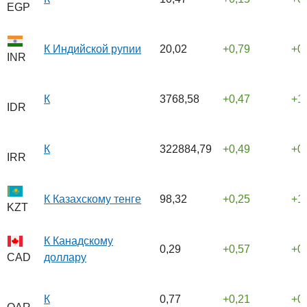
EGP
К Индийской рупии
20,02
0,79
0
INR
К
3768,58
0,47
1
IDR
К
322884,79
0,49
0
IRR
К Казахскому тенге
98,32
0,25
1
KZT
К Канадскому
0,29
0,57
0
доллару
CAD
К
0,77
0,21
0