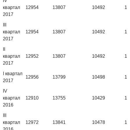
IV
квартал
12954
13807
10492
13
2017
III
квартал
12954
13807
10492
13
2017
II
квартал
12952
13807
10492
13
2017
I квартал
12956
13799
10498
13
2017
IV
квартал
12910
13755
10429
13
2016
III
квартал
12972
13841
10478
13
2016