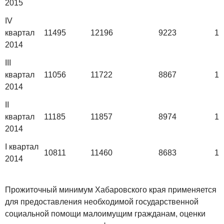
2015
IV
квартал
11495
12196
9223
11
2014
III
квартал
11056
11722
8867
11
2014
II
квартал
11185
11857
8974
11
2014
I квартал
10811
11460
8683
11
2014
Прожиточный минимум Хабаровского края применяется
для предоставления необходимой государственной
социальной помощи малоимущим гражданам, оценки