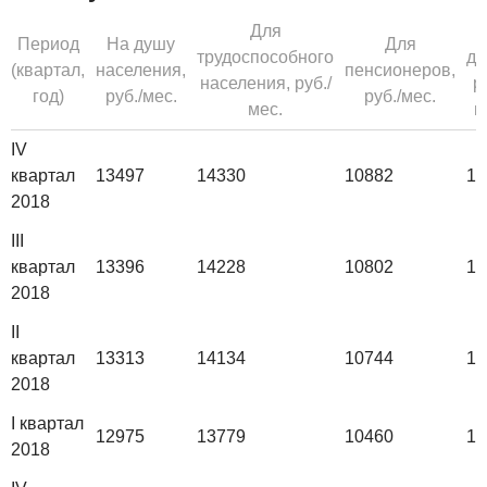
Для
Д
Период
На душу
Для
трудоспособного
де
(квартал,
населения,
пенсионеров,
населения, руб./
р
год)
руб./мес.
руб./мес.
мес.
м
IV
квартал
13497
14330
10882
14
2018
III
квартал
13396
14228
10802
14
2018
II
квартал
13313
14134
10744
14
2018
I квартал
12975
13779
10460
13
2018