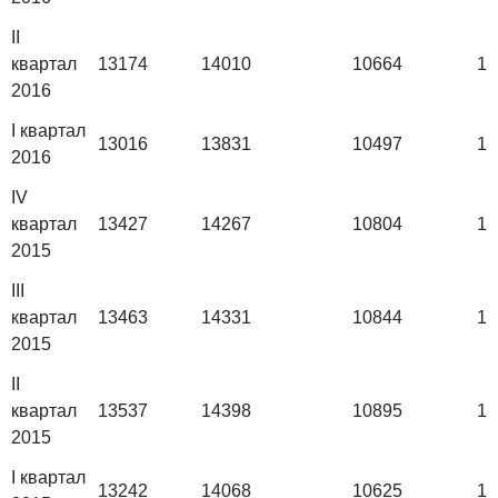
II
квартал
13174
14010
10664
13
2016
I квартал
13016
13831
10497
13
2016
IV
квартал
13427
14267
10804
13
2015
III
квартал
13463
14331
10844
13
2015
II
квартал
13537
14398
10895
14
2015
I квартал
13242
14068
10625
13