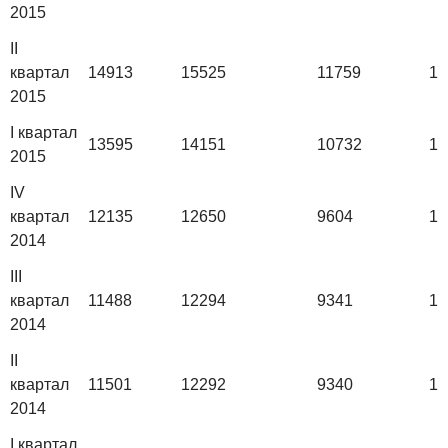
2015
II
квартал
14913
15525
11759
14
2015
I квартал
13595
14151
10732
12
2015
IV
квартал
12135
12650
9604
11
2014
III
квартал
11488
12294
9341
11
2014
II
квартал
11501
12292
9340
11
2014
I квартал