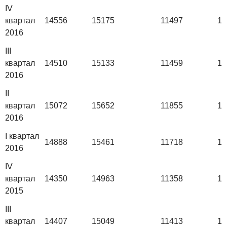
IV
квартал
14556
15175
11497
13
2016
III
квартал
14510
15133
11459
13
2016
II
квартал
15072
15652
11855
14
2016
I квартал
14888
15461
11718
14
2016
IV
квартал
14350
14963
11358
13
2015
III
квартал
14407
15049
11413
13