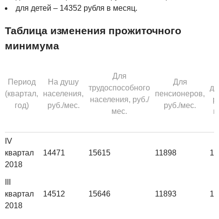
для детей – 14352 рубля в месяц.
Таблица изменения прожиточного
минимума
Для
Д
Период
На душу
Для
трудоспособного
де
(квартал,
населения,
пенсионеров,
населения, руб./
р
год)
руб./мес.
руб./мес.
мес.
м
IV
квартал
14471
15615
11898
14
2018
III
квартал
14512
15646
11893
14
2018