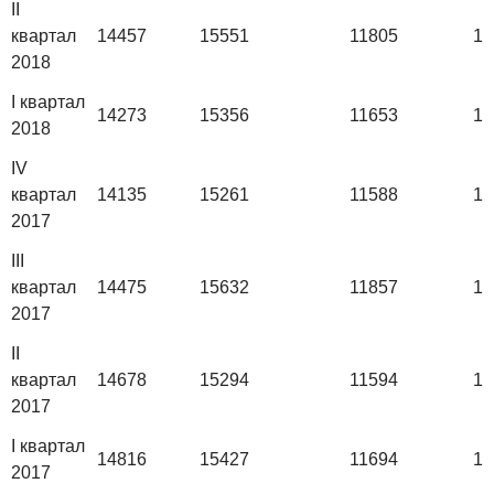
II
квартал
14457
15551
11805
14
2018
I квартал
14273
15356
11653
14
2018
IV
квартал
14135
15261
11588
13
2017
III
квартал
14475
15632
11857
14
2017
II
квартал
14678
15294
11594
13
2017
I квартал
14816
15427
11694
14
2017