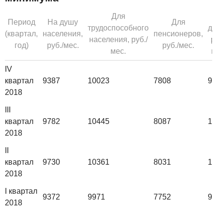
Для
Д
Период
На душу
Для
трудоспособного
де
(квартал,
населения,
пенсионеров,
населения, руб./
р
год)
руб./мес.
руб./мес.
мес.
м
IV
квартал
9387
10023
7808
97
2018
III
квартал
9782
10445
8087
10
2018
II
квартал
9730
10361
8031
10
2018
I квартал
9372
9971
7752
99
2018