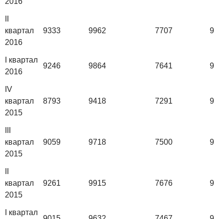
2016
II
квартал
9333
9962
7707
98
2016
I квартал
9246
9864
7641
97
2016
IV
квартал
8793
9418
7291
91
2015
III
квартал
9059
9718
7500
93
2015
II
квартал
9261
9915
7676
96
2015
I квартал
9015
9632
7467
94