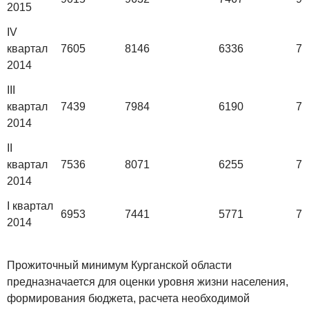
2015
IV
квартал
7605
8146
6336
78
2014
III
квартал
7439
7984
6190
76
2014
II
квартал
7536
8071
6255
78
2014
I квартал
6953
7441
5771
72
2014
Прожиточный минимум Курганской области
предназначается для оценки уровня жизни населения,
формирования бюджета, расчета необходимой