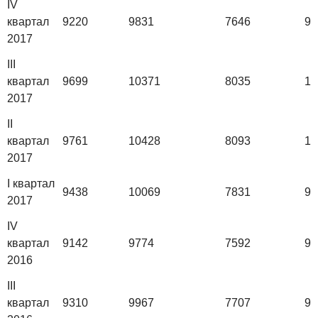
IV
квартал
9220
9831
7646
97
2017
III
квартал
9699
10371
8035
10
2017
II
квартал
9761
10428
8093
10
2017
I квартал
9438
10069
7831
99
2017
IV
квартал
9142
9774
7592
95
2016
III
квартал
9310
9967
7707
96