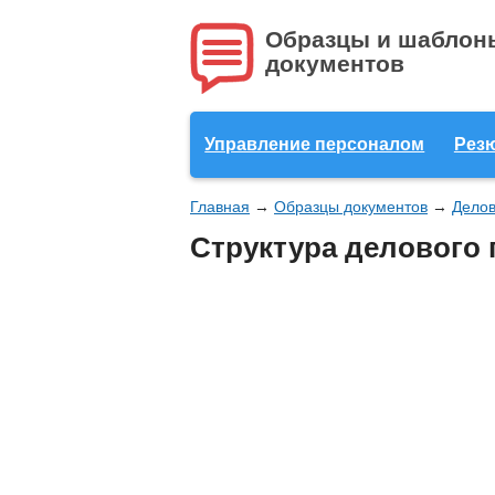
Образцы и шаблон
документов
Управление персоналом
Рез
Главная
→
Образцы документов
→
Дело
Структура делового