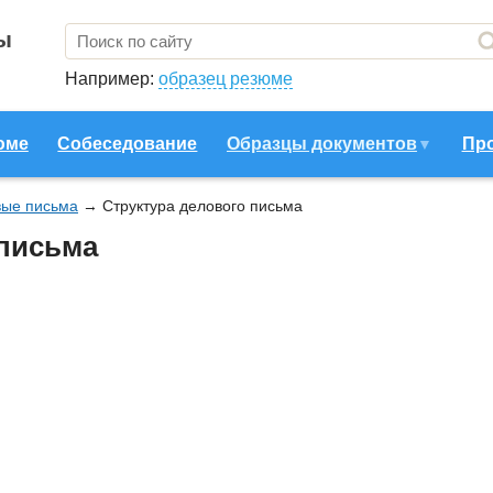
ы
Например:
образец резюме
юме
Собеседование
Образцы документов
Пр
вые письма
→
Структура делового письма
 письма