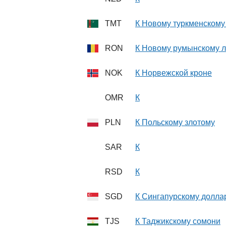
TMT
К Новому туркменскому
RON
К Новому румынскому 
NOK
К Норвежской кроне
OMR
К
PLN
К Польскому злотому
SAR
К
RSD
К
SGD
К Сингапурскому долла
TJS
К Таджикскому сомони