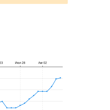
23
Июл 28
Авг 02