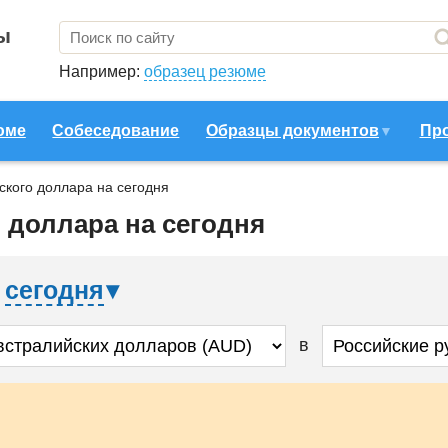
ы
Например:
образец резюме
юме
Собеседование
Образцы документов
Пр
ского доллара на сегодня
 доллара на сегодня
а
сегодня
в