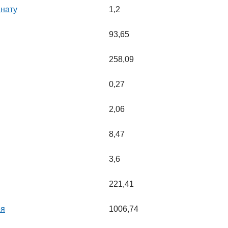
нату
1,2
93,65
258,09
0,27
2,06
8,47
3,6
221,41
ея
1006,74