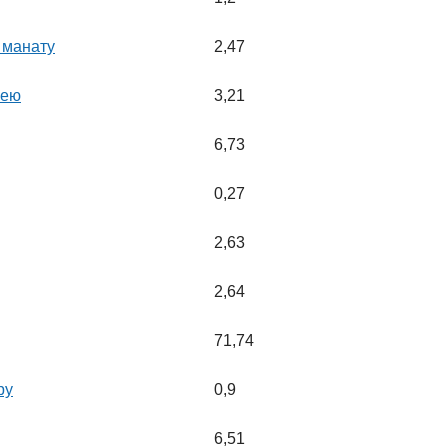
 манату
2,47
лею
3,21
6,73
0,27
2,63
2,64
71,74
ру
0,9
6,51