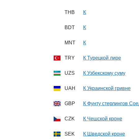
THB
К
BDT
К
MNT
К
TRY
К Турецкой лире
UZS
К Узбекскому суму
UAH
К Украинской гривне
GBP
К Фунту стерлингов Со
CZK
К Чешской кроне
SEK
К Шведской кроне