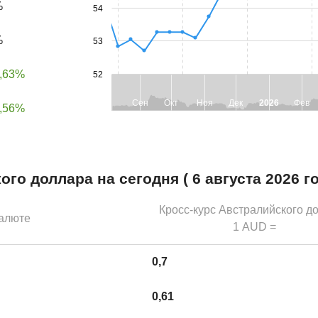
%
54
%
53
,63%
52
Сен
Окт
Ноя
Дек
2026
Фев
,56%
го доллара на сегодня ( 6 августа 2026 
Кросс-курс Австралийского д
валюте
1 AUD =
0,7
0,61