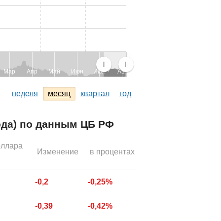
Мар
Апр
Май
Июн
Июл
Авг
неделя
месяц
квартал
год
года) по данным ЦБ РФ
оллара
Изменение
в процентах
-0,2
-0,25%
-0,39
-0,42%