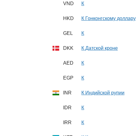
VND
К
HKD
К Гонконгскому доллару
GEL
К
DKK
К Датской кроне
AED
К
EGP
К
INR
К Индийской рупии
IDR
К
IRR
К