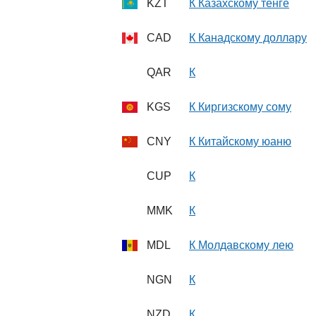
KZT
К Казахскому тенге
CAD
К Канадскому доллару
QAR
К
KGS
К Киргизскому сому
CNY
К Китайскому юаню
CUP
К
MMK
К
MDL
К Молдавскому лею
NGN
К
NZD
К