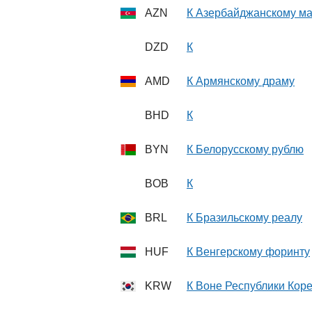
AZN
К Азербайджанскому ма
DZD
К
AMD
К Армянскому драму
BHD
К
BYN
К Белорусскому рублю
BOB
К
BRL
К Бразильскому реалу
HUF
К Венгерскому форинту
KRW
К Воне Республики Кор