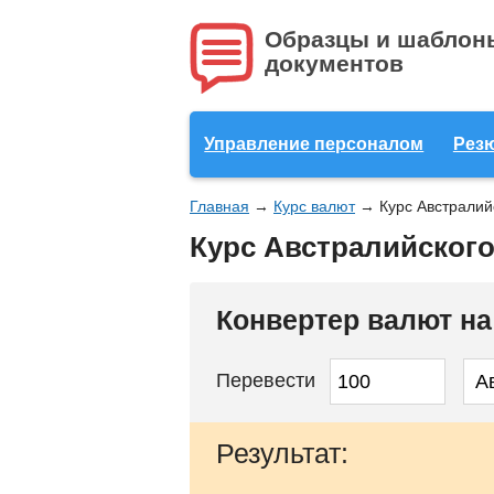
Образцы и шаблон
документов
Управление персоналом
Рез
Главная
→
Курс валют
→
Курс Австралий
Курс Австралийского
Конвертер валют н
Перевести
Результат: