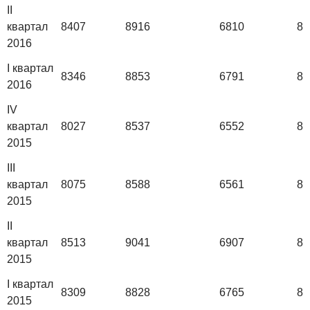
II
квартал
8407
8916
6810
87
2016
I квартал
8346
8853
6791
86
2016
IV
квартал
8027
8537
6552
82
2015
III
квартал
8075
8588
6561
82
2015
II
квартал
8513
9041
6907
87
2015
I квартал
8309
8828
6765
85
2015