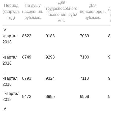
Для
Д
Период
На душу
Для
трудоспособного
де
(квартал,
населения,
пенсионеров,
населения, руб./
р
год)
руб./мес.
руб./мес.
мес.
м
IV
квартал
8622
9183
7039
87
2018
III
квартал
8749
9298
7100
90
2018
II
квартал
8793
9324
7118
91
2018
I квартал
8472
8985
6868
88
2018
IV