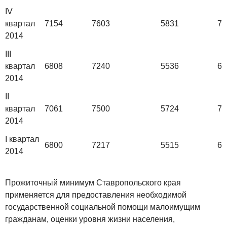
IV
квартал
7154
7603
5831
72
2014
III
квартал
6808
7240
5536
69
2014
II
квартал
7061
7500
5724
72
2014
I квартал
6800
7217
5515
69
2014
Прожиточный минимум Ставропольского края
применяется для предоставления необходимой
государственной социальной помощи малоимущим
гражданам, оценки уровня жизни населения,